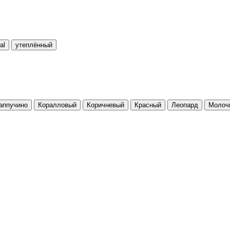
al
утеплённый
аппучино
Коралловый
Коричневый
Красный
Леопард
Молоч